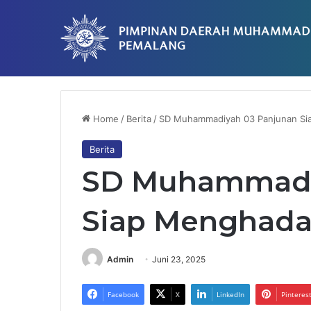
Breaking News
Tingkatkan Kompetensi SDM, RS Muhamm
Home
/
Berita
/
SD Muhammadiyah 03 Panjunan Si
Berita
SD Muhammadi
Siap Menghada
Admin
Juni 23, 2025
Facebook
X
LinkedIn
Pinteres