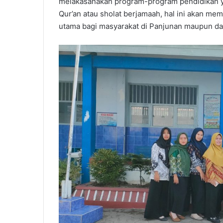
melakasanakan program-program pendidikan y
Qur’an atau sholat berjamaah, hal ini akan me
utama bagi masyarakat di Panjunan maupun dari