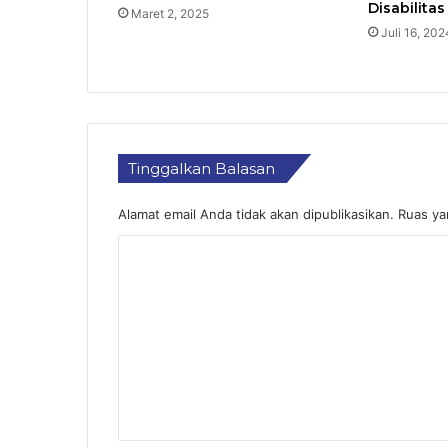
Disabilitas
Maret 2, 2025
Juli 16, 202
Tinggalkan Balasan
Alamat email Anda tidak akan dipublikasikan.
Ruas ya
K
o
m
e
n
t
a