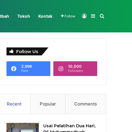
Log In
Sidebar
Search for
tbah
Tokoh
Kontak
Follow
Follow Us
2,999
10,000
Fans
Followers
Recent
Popular
Comments
Usai Pelatihan Dua Hari,