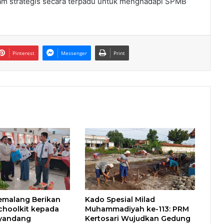
m strategis secara terpadu untuk menghadapi SPMB
Pinterest
Messenger
Print
emalang Berikan
Kado Spesial Milad
choolkit kepada
Muhammadiyah ke-113: PRM
yandang
Kertosari Wujudkan Gedung