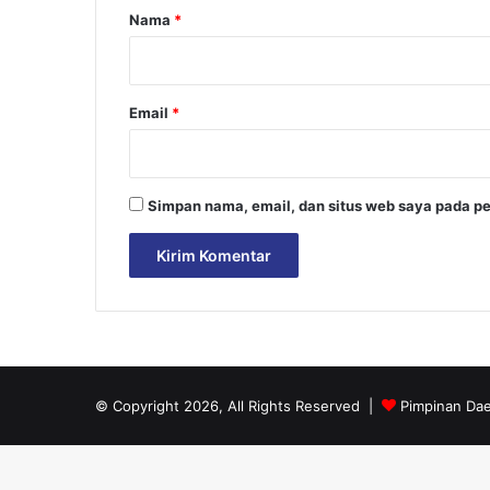
r
Nama
*
*
Email
*
Simpan nama, email, dan situs web saya pada pe
© Copyright 2026, All Rights Reserved |
Pimpinan Da