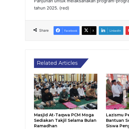
Panjunan untuk melaksanakan program-progra
tahun 2025. (red)
Share
Facebook
X
LinkedIn
Related Articles
Masjid At-Taqwa PCM Moga
Lazismu P
Sediakan Takjil Selama Bulan
Bantuan S
Ramadhan
Siswa Pen