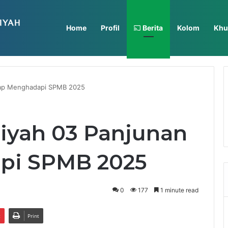
Home
Profil
Berita
Kolom
Khu
adiyah Mardhatillah Gelar In House Training Selama Dua Hari
ap Menghadapi SPMB 2025
yah 03 Panjunan
pi SPMB 2025
0
177
1 minute read
t
Print