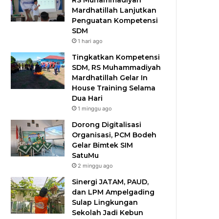
RS Muhammadiyah
Mardhatillah Lanjutkan
Penguatan Kompetensi
SDM
1 hari ago
Tingkatkan Kompetensi
SDM, RS Muhammadiyah
Mardhatillah Gelar In
House Training Selama
Dua Hari
1 minggu ago
Dorong Digitalisasi
Organisasi, PCM Bodeh
Gelar Bimtek SIM
SatuMu​
2 minggu ago
Sinergi JATAM, PAUD,
dan LPM Ampelgading
Sulap Lingkungan
Sekolah Jadi Kebun