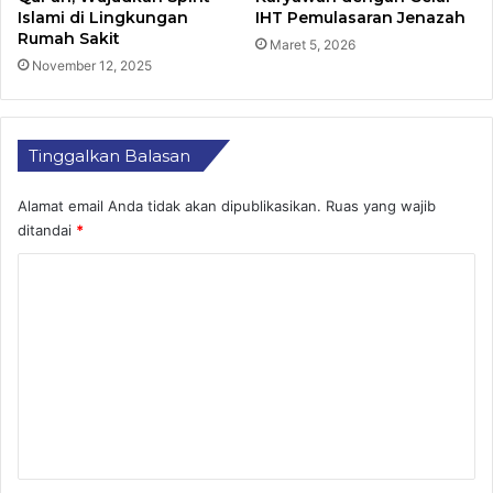
Islami di Lingkungan
IHT Pemulasaran Jenazah
Rumah Sakit
Maret 5, 2026
November 12, 2025
Tinggalkan Balasan
Alamat email Anda tidak akan dipublikasikan.
Ruas yang wajib
ditandai
*
K
o
m
e
n
t
a