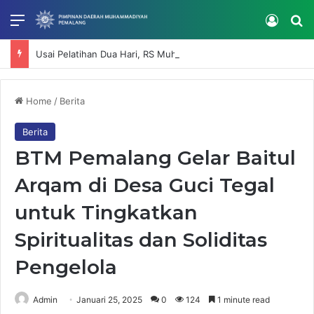
Menu
Log In
Se
Usai Pelatihan Dua Hari, RS Muhammadiyah Mardhatillah Lanjutkan Penguatan Kompetensi SDM
Home
/
Berita
Berita
BTM Pemalang Gelar Baitul
Arqam di Desa Guci Tegal
untuk Tingkatkan
Spiritualitas dan Soliditas
Pengelola
Admin
Januari 25, 2025
0
124
1 minute read