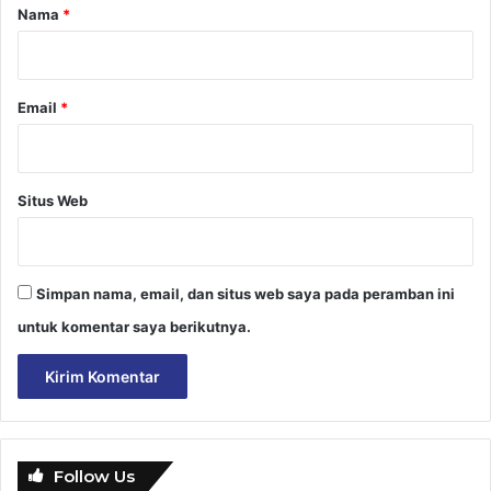
r
Nama
*
*
Email
*
Situs Web
Simpan nama, email, dan situs web saya pada peramban ini
untuk komentar saya berikutnya.
Follow Us