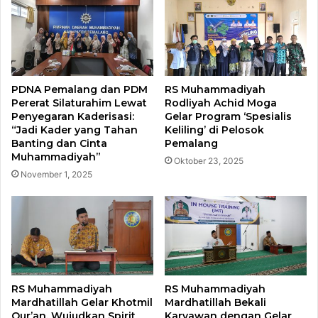
PDNA Pemalang dan PDM
​RS Muhammadiyah
Pererat Silaturahim Lewat
Rodliyah Achid Moga
Penyegaran Kaderisasi:
Gelar Program ‘Spesialis
“Jadi Kader yang Tahan
Keliling’ di Pelosok
Banting dan Cinta
Pemalang​
Muhammadiyah”
Oktober 23, 2025
November 1, 2025
RS Muhammadiyah
RS Muhammadiyah
Mardhatillah Gelar Khotmil
Mardhatillah Bekali
Qur’an, Wujudkan Spirit
Karyawan dengan Gelar