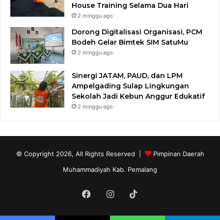
House Training Selama Dua Hari
2 minggu ago
Dorong Digitalisasi Organisasi, PCM
Bodeh Gelar Bimtek SIM SatuMu​
2 minggu ago
Sinergi JATAM, PAUD, dan LPM
Ampelgading Sulap Lingkungan
Sekolah Jadi Kebun Anggur Edukatif
2 minggu ago
© Copyright 2026, All Rights Reserved |
Pimpinan Daerah
Muhammadiyah Kab. Pemalang
Facebook
Instagram
TikTok