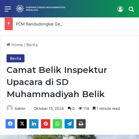
Menu
Log In
Se
PCM Randudongkal Gelar Bimtek SatuMu, Perkuat Verifikasi dan Tata Kelola Data Muhammadiyah
Home
/
Berita
Berita
Camat Belik Inspektur
Upacara di SD
Muhammadiyah Belik
Admin
Oktober 15, 2024
0
119
1 minute read