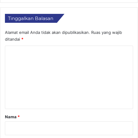
Tinggalkan Balasan
Alamat email Anda tidak akan dipublikasikan.
Ruas yang wajib
ditandai
*
K
o
m
e
n
t
a
r
Nama
*
*