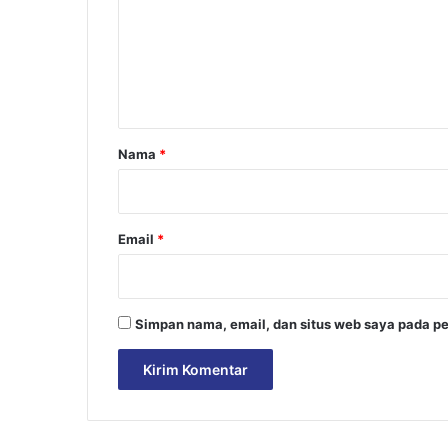
e
n
t
a
r
Nama
*
*
Email
*
Simpan nama, email, dan situs web saya pada pe