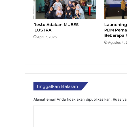
Restu Adakan MUBES
Launching
ILUSTRA
PDM Pemal
Beberapa 
April 7, 2025
Agustus 4,
Tinggalkan Balasan
Alamat email Anda tidak akan dipublikasikan.
Ruas ya
K
o
m