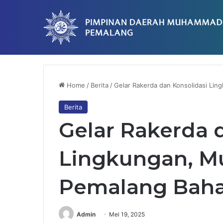
Breaking News
Tingkatkan Kompetensi SDM, RS Muhamm
Home
/
Berita
/
Gelar Rakerda dan Konsolidasi Li
Berita
Gelar Rakerda 
Lingkungan, 
Pemalang Bahas
Admin
Mei 19, 2025