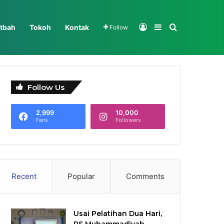
Log In
Sidebar
Search for
tbah
Tokoh
Kontak
Follow
Follow Us
2,999
10,000
Fans
Followers
Recent
Popular
Comments
Usai Pelatihan Dua Hari,