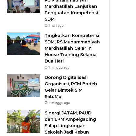
RS Muhammadiyah
Mardhatillah Lanjutkan
Penguatan Kompetensi
SDM
1 hari ago
Tingkatkan Kompetensi
SDM, RS Muhammadiyah
Mardhatillah Gelar In
House Training Selama
Dua Hari
1 minggu ago
Dorong Digitalisasi
Organisasi, PCM Bodeh
Gelar Bimtek SIM
SatuMu​
2 minggu ago
Sinergi JATAM, PAUD,
dan LPM Ampelgading
Sulap Lingkungan
Sekolah Jadi Kebun