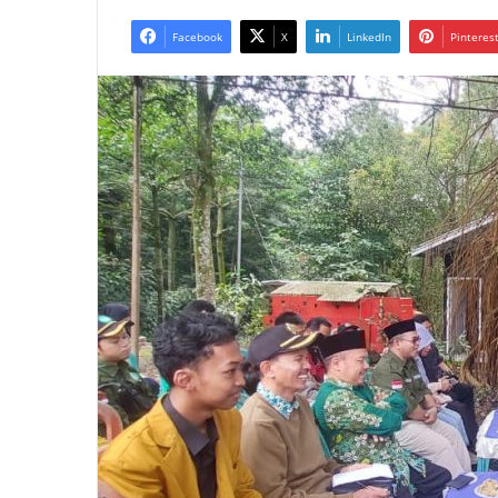
Facebook
X
LinkedIn
Pinteres