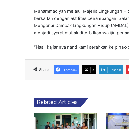
Muhammadiyah melalui Majelis Lingkungan Hidu
berkaitan dengan aktifitas penambangan. Salah
Mengenai Dampak Lingkungan Hidup (AMDAL) t
menjadi syarat mutlak diterbitkannya ijin pen
“Hasil kajiannya nanti kami serahkan ke pihak-pi
Share
Facebook
X
LinkedIn
Related Articles