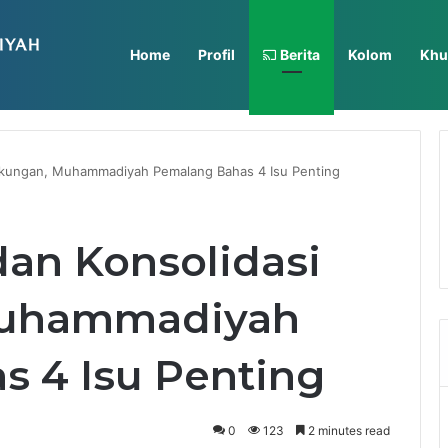
Home
Profil
Berita
Kolom
Khu
adiyah Mardhatillah Gelar In House Training Selama Dua Hari
ngkungan, Muhammadiyah Pemalang Bahas 4 Isu Penting
dan Konsolidasi
Muhammadiyah
 4 Isu Penting
0
123
2 minutes read