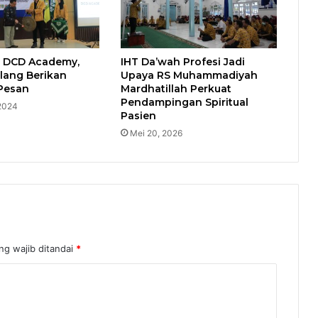
 DCD Academy,
IHT Da’wah Profesi Jadi
ang Berikan
Upaya RS Muhammadiyah
Pesan
Mardhatillah Perkuat
Pendampingan Spiritual
 2024
Pasien
Mei 20, 2026
ng wajib ditandai
*