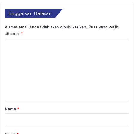
Tinggalkan Balasan
Alamat email Anda tidak akan dipublikasikan.
Ruas yang wajib
ditandai
*
K
o
m
e
n
t
a
r
Nama
*
*