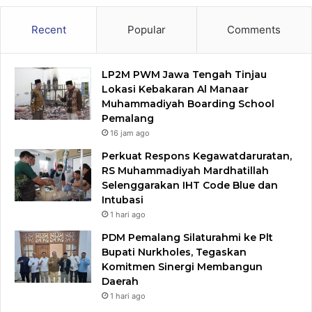
Recent
Popular
Comments
LP2M PWM Jawa Tengah Tinjau
Lokasi Kebakaran Al Manaar
Muhammadiyah Boarding School
Pemalang
16 jam ago
Perkuat Respons Kegawatdaruratan,
RS Muhammadiyah Mardhatillah
Selenggarakan IHT Code Blue dan
Intubasi
1 hari ago
PDM Pemalang Silaturahmi ke Plt
Bupati Nurkholes, Tegaskan
Komitmen Sinergi Membangun
Daerah
1 hari ago