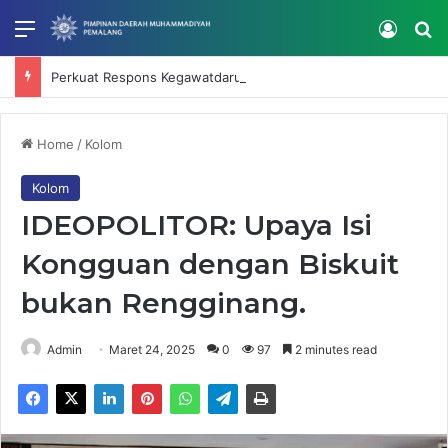
Menu
Log In
Se
Perkuat Respons Kegawatdaruratan, RS Muhammadiyah Mardhatillah Selenggarakan IHT Code Blue dan Intubasi
Home
/
Kolom
Kolom
IDEOPOLITOR: Upaya Isi
Kongguan dengan Biskuit
bukan Rengginang.
Admin
Maret 24, 2025
0
97
2 minutes read