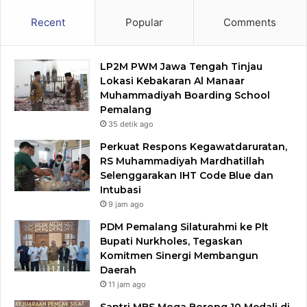
Recent
Popular
Comments
LP2M PWM Jawa Tengah Tinjau
Lokasi Kebakaran Al Manaar
Muhammadiyah Boarding School
Pemalang
35 detik ago
Perkuat Respons Kegawatdaruratan,
RS Muhammadiyah Mardhatillah
Selenggarakan IHT Code Blue dan
Intubasi
9 jam ago
PDM Pemalang Silaturahmi ke Plt
Bupati Nurkholes, Tegaskan
Komitmen Sinergi Membangun
Daerah
11 jam ago