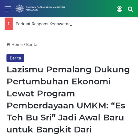
Menu
Log In
Se
Perkuat Respons Kegawatdaruratan, RS Muhammadiyah Mardhatillah Selenggarakan IHT Code Blue dan Intubasi
Home
/
Berita
Berita
Lazismu Pemalang Dukung
Pertumbuhan Ekonomi
Lewat Program
Pemberdayaan UMKM: “Es
Teh Bu Sri” Jadi Awal Baru
untuk Bangkit Dari