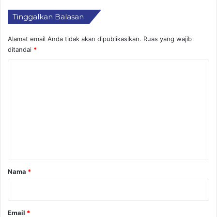
Tinggalkan Balasan
Alamat email Anda tidak akan dipublikasikan.
Ruas yang wajib
ditandai
*
K
o
m
e
n
t
a
r
Nama
*
*
Email
*