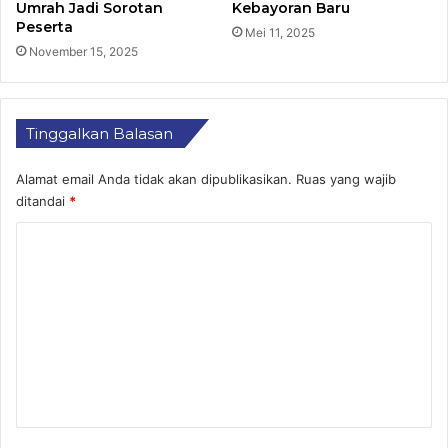
Umrah Jadi Sorotan
Kebayoran Baru
Peserta
Mei 11, 2025
November 15, 2025
Tinggalkan Balasan
Alamat email Anda tidak akan dipublikasikan.
Ruas yang wajib
ditandai
*
K
o
m
e
n
t
a
r