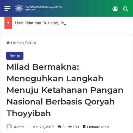
Menu
Log In
Se
Usai Pelatihan Dua Hari, RS Muhammadiyah Mardhatillah Lanjutkan Penguatan Kompetensi SDM
Home
/
Berita
Berita
Milad Bermakna:
Meneguhkan Langkah
Menuju Ketahanan Pangan
Nasional Berbasis Qoryah
Thoyyibah
Admin
Mei 20, 2025
0
103
1 minute read