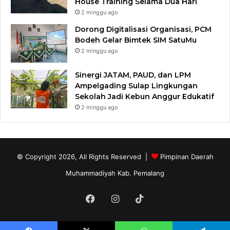
House Training Selama Dua Hari
2 minggu ago
Dorong Digitalisasi Organisasi, PCM
Bodeh Gelar Bimtek SIM SatuMu​
2 minggu ago
Sinergi JATAM, PAUD, dan LPM
Ampelgading Sulap Lingkungan
Sekolah Jadi Kebun Anggur Edukatif
2 minggu ago
© Copyright 2026, All Rights Reserved |
Pimpinan Daerah
Muhammadiyah Kab. Pemalang
Facebook
Instagram
TikTok