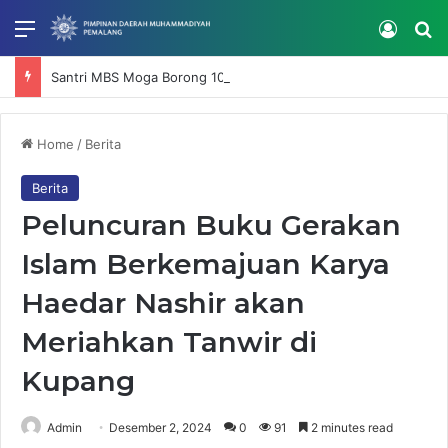
Menu
Log In
Se
Santri MBS Moga Borong 10 Medali di Kejuaraan Tapak Suci Open IV Karisidenan Pekalongan
Home
/
Berita
Berita
Peluncuran Buku Gerakan
Islam Berkemajuan Karya
Haedar Nashir akan
Meriahkan Tanwir di
Kupang
Admin
Desember 2, 2024
0
91
2 minutes read