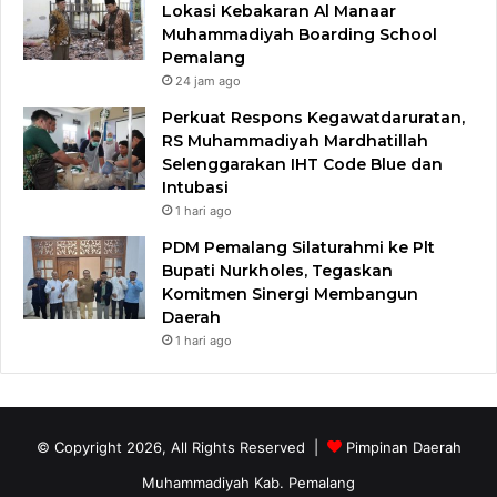
Lokasi Kebakaran Al Manaar
Muhammadiyah Boarding School
Pemalang
24 jam ago
Perkuat Respons Kegawatdaruratan,
RS Muhammadiyah Mardhatillah
Selenggarakan IHT Code Blue dan
Intubasi
1 hari ago
PDM Pemalang Silaturahmi ke Plt
Bupati Nurkholes, Tegaskan
Komitmen Sinergi Membangun
Daerah
1 hari ago
© Copyright 2026, All Rights Reserved |
Pimpinan Daerah
Muhammadiyah Kab. Pemalang