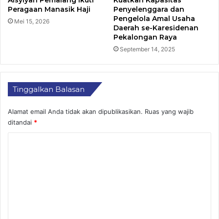
Aisyiyah Pemalang Ikuti
Kuatkan Kapasitas
Peragaan Manasik Haji
Penyelenggara dan
Pengelola Amal Usaha
Mei 15, 2026
Daerah se-Karesidenan
Pekalongan Raya
September 14, 2025
Tinggalkan Balasan
Alamat email Anda tidak akan dipublikasikan.
Ruas yang wajib
ditandai
*
K
o
m
e
n
t