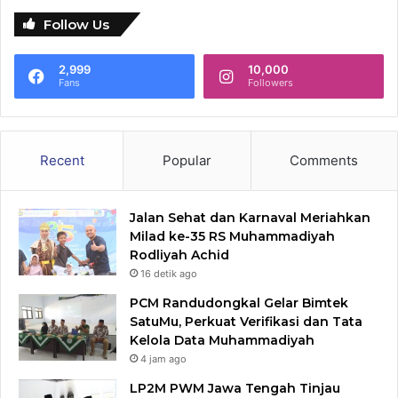
Follow Us
2,999
10,000
Fans
Followers
Recent
Popular
Comments
Jalan Sehat dan Karnaval Meriahkan
Milad ke-35 RS Muhammadiyah
Rodliyah Achid
16 detik ago
PCM Randudongkal Gelar Bimtek
SatuMu, Perkuat Verifikasi dan Tata
Kelola Data Muhammadiyah
4 jam ago
LP2M PWM Jawa Tengah Tinjau