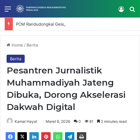
Menu
Log In
Se
PCM Randudongkal Gelar Bimtek SatuMu, Perkuat Verifikasi dan Tata Kelola Data Muhammadiyah
Home
/
Berita
Berita
Pesantren Jurnalistik
Muhammadiyah Jateng
Dibuka, Dorong Akselerasi
Dakwah Digital
Kamal Hayat
Maret 6, 2026
0
81
2 minutes read