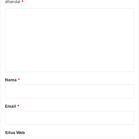
ditandai
*
K
o
m
e
n
t
a
r
Nama
*
*
Email
*
Situs Web