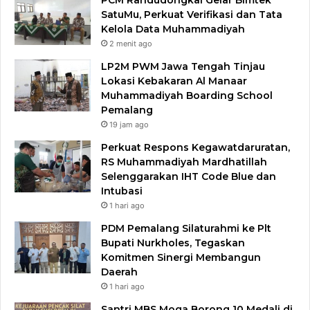
PCM Randudongkal Gelar Bimtek
SatuMu, Perkuat Verifikasi dan Tata
Kelola Data Muhammadiyah
2 menit ago
LP2M PWM Jawa Tengah Tinjau
Lokasi Kebakaran Al Manaar
Muhammadiyah Boarding School
Pemalang
19 jam ago
Perkuat Respons Kegawatdaruratan,
RS Muhammadiyah Mardhatillah
Selenggarakan IHT Code Blue dan
Intubasi
1 hari ago
PDM Pemalang Silaturahmi ke Plt
Bupati Nurkholes, Tegaskan
Komitmen Sinergi Membangun
Daerah
1 hari ago
Santri MBS Moga Borong 10 Medali di