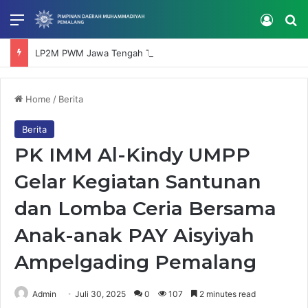
Menu
Log In
Se
LP2M PWM Jawa Tengah Tinjau Lokasi Kebakaran Al Manaar Muhammadiyah Boarding School Pemalang
Home
/
Berita
Berita
PK IMM Al-Kindy UMPP
Gelar Kegiatan Santunan
dan Lomba Ceria Bersama
Anak-anak PAY Aisyiyah
Ampelgading Pemalang
Admin
Juli 30, 2025
0
107
2 minutes read