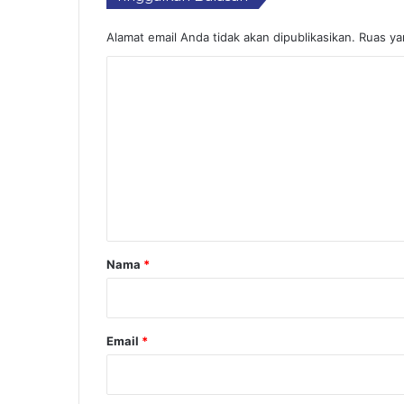
Alamat email Anda tidak akan dipublikasikan.
Ruas ya
K
o
m
e
n
t
a
r
Nama
*
*
Email
*