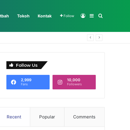
Log In
Sidebar
Search for
tbah
Tokoh
Kontak
Follow
Follow Us
2,999
10,000
Fans
Followers
Recent
Popular
Comments