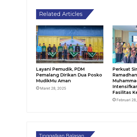
Related Articles
Layani Pemudik, PDM
Perkuat Si
Pemalang Dirikan Dua Posko
Ramadhan
MudikMu Aman
Muhammadi
Intensifka
Maret 28, 2025
Fasilitas 
Februari 28
Tinggalkan Balasan