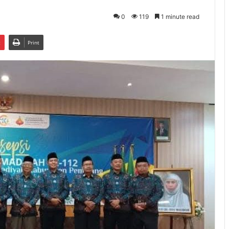
0
119
1 minute read
t
Print