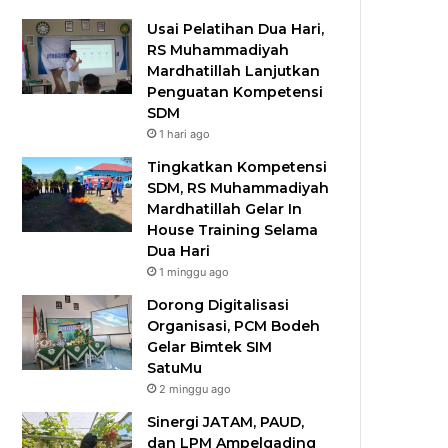
Usai Pelatihan Dua Hari,
RS Muhammadiyah
Mardhatillah Lanjutkan
Penguatan Kompetensi
SDM
1 hari ago
Tingkatkan Kompetensi
SDM, RS Muhammadiyah
Mardhatillah Gelar In
House Training Selama
Dua Hari
1 minggu ago
Dorong Digitalisasi
Organisasi, PCM Bodeh
Gelar Bimtek SIM
SatuMu​
2 minggu ago
Sinergi JATAM, PAUD,
dan LPM Ampelgading