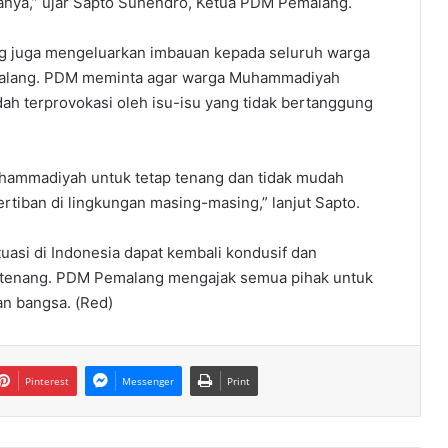
nya,” ujar Sapto Suhendro, Ketua PDM Pemalang.
g juga mengeluarkan imbauan kepada seluruh warga
alang. PDM meminta agar warga Muhammadiyah
ah terprovokasi oleh isu-isu yang tidak bertanggung
hammadiyah untuk tetap tenang dan tidak mudah
ertiban di lingkungan masing-masing,” lanjut Sapto.
tuasi di Indonesia dapat kembali kondusif dan
n tenang. PDM Pemalang mengajak semua pihak untuk
n bangsa. (Red)
Pinterest
Messenger
Print