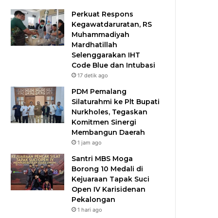
Perkuat Respons
Kegawatdaruratan, RS
Muhammadiyah
Mardhatillah
Selenggarakan IHT
Code Blue dan Intubasi
17 detik ago
PDM Pemalang
Silaturahmi ke Plt Bupati
Nurkholes, Tegaskan
Komitmen Sinergi
Membangun Daerah
1 jam ago
Santri MBS Moga
Borong 10 Medali di
Kejuaraan Tapak Suci
Open IV Karisidenan
Pekalongan
1 hari ago