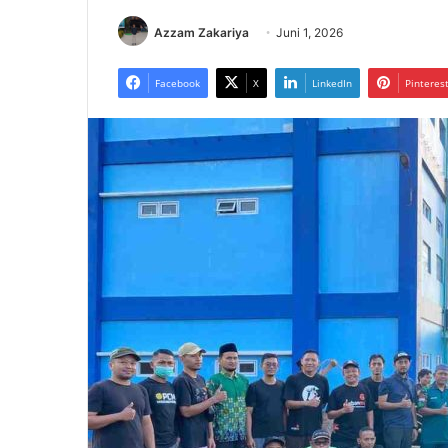
Azzam Zakariya
Juni 1, 2026
Facebook
X
LinkedIn
Pinteres