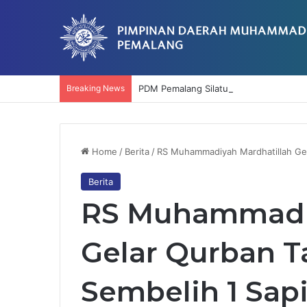
Breaking News
PDM Pemalang Silaturahmi ke Plt Bupa
Home
/
Berita
/
RS Muhammadiyah Mardhatillah Gel
Berita
RS Muhammadiy
Gelar Qurban T
Sembelih 1 Sap