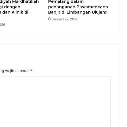
yah Mardhatillah
Pemalang dalam
rgi dengan
penanganan Pascabencana
dan Klinik di
Banjir di Limbangan Ulujami
Januari 27, 2026
026
ng wajib ditandai
*