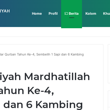
Home
Profil
Berita
Kolom
Khu
ti Nurkholes, Tegaskan Komitmen Sinergi Membangun Daerah
ar Qurban Tahun Ke-4, Sembelih 1 Sapi dan 6 Kambing
ah Mardhatillah
ahun Ke-4,
i dan 6 Kambing