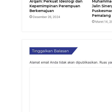
Arqam: Perkuat Ideologi dan
Muhammadi
Kepemimpinan Perempuan
Jalin Sine
Berkemajuan
Puskesmas 
Pemalang
Desember 26, 2024
Maret 14, 2
Tinggalkan Balasan
Alamat email Anda tidak akan dipublikasikan.
Ruas ya
K
o
m
e
n
t