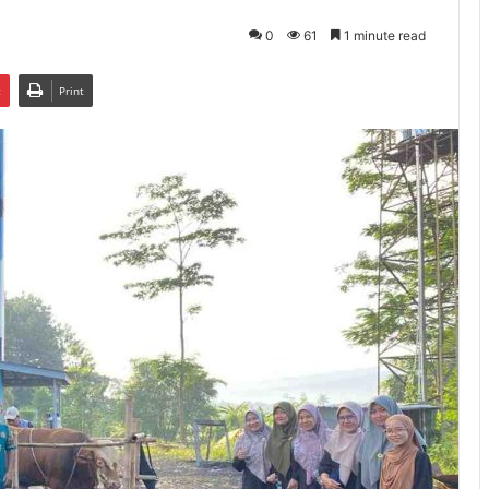
0
61
1 minute read
t
Print