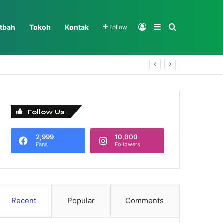
Log In
Sidebar
Search for
tbah
Tokoh
Kontak
Follow
Follow Us
2,999
10,000
Fans
Followers
Recent
Popular
Comments