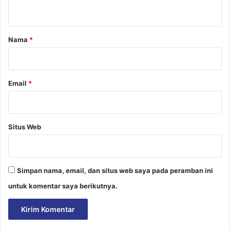
t
a
r
Nama
*
*
Email
*
Situs Web
Simpan nama, email, dan situs web saya pada peramban ini
untuk komentar saya berikutnya.