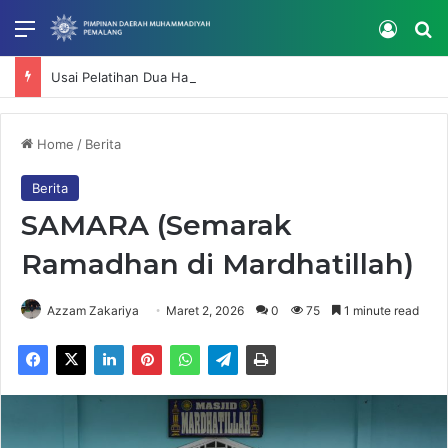
Menu
Log In
Se
Usai Pelatihan Dua Hari, RS Muhammadiyah Mardhatillah Lanjutkan Penguatan Kompetensi SDM
Home
/
Berita
Berita
SAMARA (Semarak
Ramadhan di Mardhatillah)
Azzam Zakariya
Maret 2, 2026
0
75
1 minute read