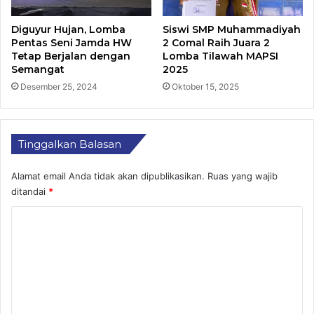
Diguyur Hujan, Lomba
Siswi SMP Muhammadiyah
Pentas Seni Jamda HW
2 Comal Raih Juara 2
Tetap Berjalan dengan
Lomba Tilawah MAPSI
Semangat
2025
Desember 25, 2024
Oktober 15, 2025
Tinggalkan Balasan
Alamat email Anda tidak akan dipublikasikan.
Ruas yang wajib
ditandai
*
K
o
m
e
n