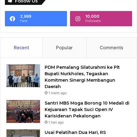
Follow Us
2,999
10,000
Fans
Followers
Recent
Popular
Comments
PDM Pemalang Silaturahmi ke Plt
Bupati Nurkholes, Tegaskan
Komitmen Sinergi Membangun
Daerah
1 menit ago
Santri MBS Moga Borong 10 Medali di
Kejuaraan Tapak Suci Open IV
Karisidenan Pekalongan
1 hari ago
Usai Pelatihan Dua Hari, RS