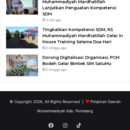
Muhammadiyah Mardhatillah
Lanjutkan Penguatan Kompetensi
SDM
3 hari ago
Tingkatkan Kompetensi SDM, RS
Muhammadiyah Mardhatillah Gelar In
House Training Selama Dua Hari
2 minggu ago
Dorong Digitalisasi Organisasi, PCM
Bodeh Gelar Bimtek SIM SatuMu​
2 minggu ago
© Copyright 2026, All Rights Reserved |
Pimpinan Daerah
Muhammadiyah Kab. Pemalang
Facebook
Instagram
TikTok