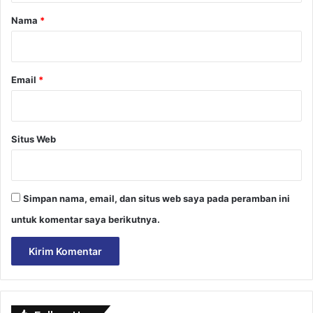
r
Nama
*
*
Email
*
Situs Web
Simpan nama, email, dan situs web saya pada peramban ini
untuk komentar saya berikutnya.