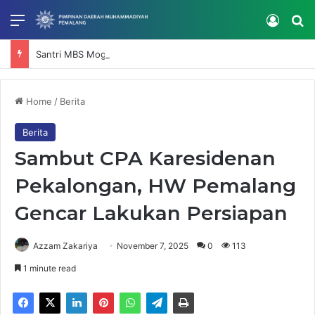
Menu
Log In
Se
Santri MBS Moga Borong 10 Medali di Kejuaraan Tapak Suci Open IV Karisidenan Pekalongan
Home
/
Berita
Berita
Sambut CPA Karesidenan
Pekalongan, HW Pemalang
Gencar Lakukan Persiapan
Azzam Zakariya
November 7, 2025
0
113
1 minute read