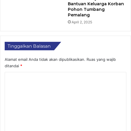
Bantuan Keluarga Korban
Pohon Tumbang
Pemalang
April 2, 2025
Tinggalkan Balasan
Alamat email Anda tidak akan dipublikasikan.
Ruas yang wajib
ditandai
*
K
o
m
e
n
t
a