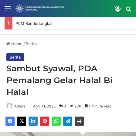
Menu
Log In
Se
PCM Randudongkal Gelar Bimtek SatuMu, Perkuat Verifikasi dan Tata Kelola Data Muhammadiyah
Home
/
Berita
Berita
Sambut Syawal, PDA
Pemalang Gelar Halal Bi
Halal
Admin
April 11, 2025
0
230
1 minute read