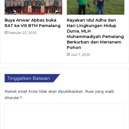
Buya Anwar Abbas buka
Rayakan Idul Adha dan
RAT ke VIII BTM Pemalang
Hari Lingkungan Hidup
Dunia, MLH
Februari 22, 2025
Muhammadiyah Pemalang
Berkurban dan Menanam
Pohon
Juni 7, 2025
Tinggalkan Balasan
Alamat email Anda tidak akan dipublikasikan.
Ruas yang wajib
ditandai
*
K
o
m