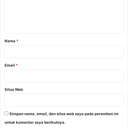
e
n
t
a
r
Nama
*
*
Email
*
Situs Web
Simpan nama, email, dan situs web saya pada peramban ini
untuk komentar saya berikutnya.