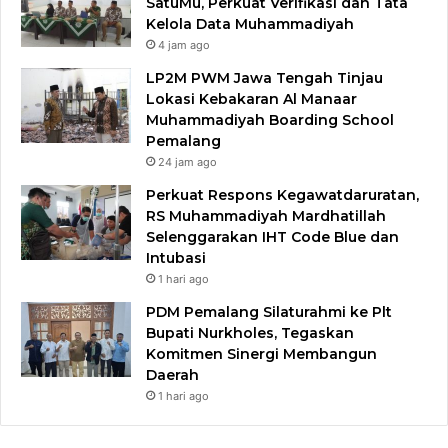
SatuMu, Perkuat Verifikasi dan Tata
Kelola Data Muhammadiyah
4 jam ago
LP2M PWM Jawa Tengah Tinjau
Lokasi Kebakaran Al Manaar
Muhammadiyah Boarding School
Pemalang
24 jam ago
Perkuat Respons Kegawatdaruratan,
RS Muhammadiyah Mardhatillah
Selenggarakan IHT Code Blue dan
Intubasi
1 hari ago
PDM Pemalang Silaturahmi ke Plt
Bupati Nurkholes, Tegaskan
Komitmen Sinergi Membangun
Daerah
1 hari ago