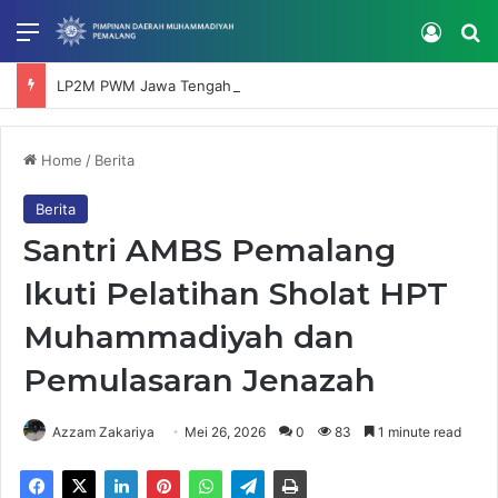
Menu
Log In
Se
LP2M PWM Jawa Tengah Tinjau Lokasi Kebakaran Al Manaar Muhammadiyah Boarding School Pemalang
Home
/
Berita
Berita
Santri AMBS Pemalang
Ikuti Pelatihan Sholat HPT
Muhammadiyah dan
Pemulasaran Jenazah
Azzam Zakariya
Mei 26, 2026
0
83
1 minute read