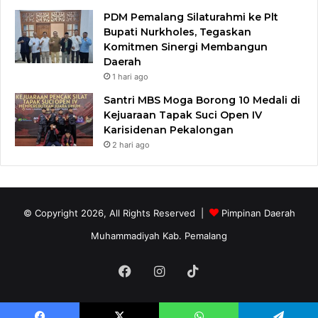
PDM Pemalang Silaturahmi ke Plt
Bupati Nurkholes, Tegaskan
Komitmen Sinergi Membangun
Daerah
1 hari ago
Santri MBS Moga Borong 10 Medali di
Kejuaraan Tapak Suci Open IV
Karisidenan Pekalongan
2 hari ago
© Copyright 2026, All Rights Reserved |
Pimpinan Daerah
Muhammadiyah Kab. Pemalang
Facebook
Instagram
TikTok