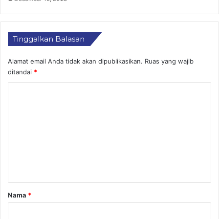
Tinggalkan Balasan
Alamat email Anda tidak akan dipublikasikan.
Ruas yang wajib
ditandai
*
K
o
m
e
n
t
a
r
Nama
*
*