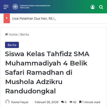
Menu
Log In
Se
Usai Pelatihan Dua Hari, RS Muhammadiyah Mardhatillah Lanjutkan Penguatan Kompetensi SDM
Home
/
Berita
Berita
Siswa Kelas Tahfidz SMA
Muhammadiyah 4 Belik
Safari Ramadhan di
Mushola Adzikru
Randudongkal
Kamal Hayat
Februari 28, 2026
0
92
1 minute read