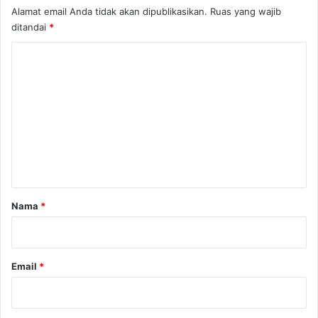
Alamat email Anda tidak akan dipublikasikan.
Ruas yang wajib
ditandai
*
K
o
m
e
n
t
a
r
Nama
*
*
Email
*