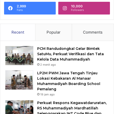
2,999
10,000
Fans
Followers
Recent
Popular
Comments
PCM Randudongkal Gelar Bimtek
SatuMu, Perkuat Verifikasi dan Tata
Kelola Data Muhammadiyah
2 menit ago
LP2M PWM Jawa Tengah Tinjau
Lokasi Kebakaran Al Manaar
Muhammadiyah Boarding School
Pemalang
19 jam ago
Perkuat Respons Kegawatdaruratan,
RS Muhammadiyah Mardhatillah
Selenggarakan IHT Code Blue dan