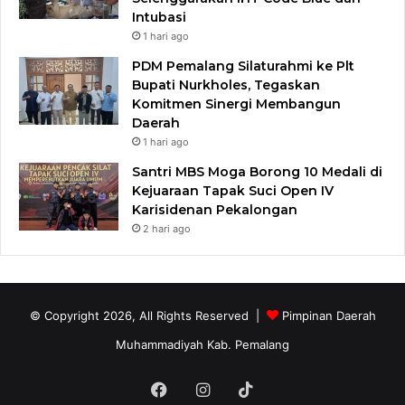
Intubasi
1 hari ago
PDM Pemalang Silaturahmi ke Plt
Bupati Nurkholes, Tegaskan
Komitmen Sinergi Membangun
Daerah
1 hari ago
Santri MBS Moga Borong 10 Medali di
Kejuaraan Tapak Suci Open IV
Karisidenan Pekalongan
2 hari ago
© Copyright 2026, All Rights Reserved |
Pimpinan Daerah
Muhammadiyah Kab. Pemalang
Facebook
Instagram
TikTok