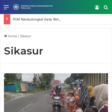
Menu
Log In
S
PCM Randudongkal Gelar Bimtek SatuMu, Perkuat Verifikasi dan Tata Kelola Data Muhammadiyah
Home
/
Sikasur
Sikasur