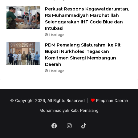
Perkuat Respons Kegawatdaruratan,
RS Muhammadiyah Mardhatillah
Selenggarakan IHT Code Blue dan
Intubasi
1 hari ago
PDM Pemalang Silaturahmi ke Plt
Bupati Nurkholes, Tegaskan
Komitmen Sinergi Membangun
Daerah
1 hari ago
© Copyright 2026, All Rights Reserved |
Pimpinan Daerah
Muhammadiyah Kab. Pemalang
Facebook
Instagram
TikTok