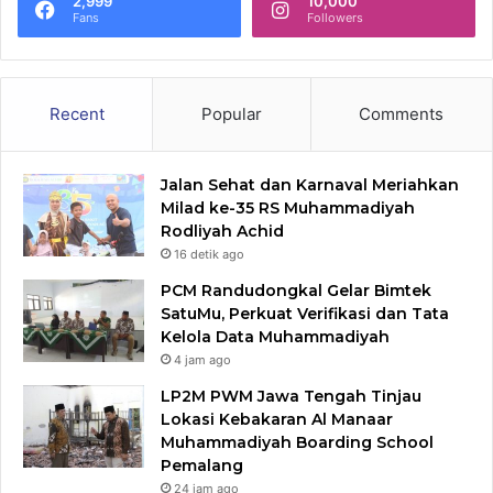
2,999
10,000
Fans
Followers
Recent
Popular
Comments
Jalan Sehat dan Karnaval Meriahkan
Milad ke-35 RS Muhammadiyah
Rodliyah Achid
16 detik ago
PCM Randudongkal Gelar Bimtek
SatuMu, Perkuat Verifikasi dan Tata
Kelola Data Muhammadiyah
4 jam ago
LP2M PWM Jawa Tengah Tinjau
Lokasi Kebakaran Al Manaar
Muhammadiyah Boarding School
Pemalang
24 jam ago