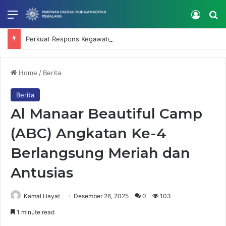
Menu
Log In
Se
Perkuat Respons Kegawatdaruratan, RS Muhammadiyah Mardhatillah Selenggarakan IHT Code Blue dan Intubasi
Home
/
Berita
Berita
Al Manaar Beautiful Camp
(ABC) Angkatan Ke-4
Berlangsung Meriah dan
Antusias
Kamal Hayat
Desember 26, 2025
0
103
1 minute read