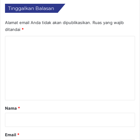
Tinggalkan Balasan
Alamat email Anda tidak akan dipublikasikan.
Ruas yang wajib
ditandai
*
K
o
m
e
n
t
a
r
Nama
*
*
Email
*