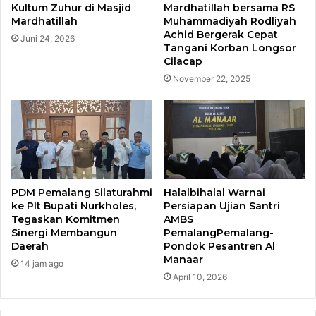
Kultum Zuhur di Masjid
Mardhatillah bersama RS
Mardhatillah
Muhammadiyah Rodliyah
Achid Bergerak Cepat
Juni 24, 2026
Tangani Korban Longsor
Cilacap
November 22, 2025
PDM Pemalang Silaturahmi
Halalbihalal Warnai
ke Plt Bupati Nurkholes,
Persiapan Ujian Santri
Tegaskan Komitmen
AMBS
Sinergi Membangun
PemalangPemalang-
Daerah
Pondok Pesantren Al
Manaar
14 jam ago
April 10, 2026