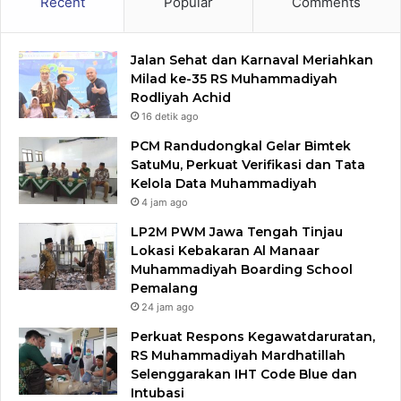
Recent
Popular
Comments
Jalan Sehat dan Karnaval Meriahkan
Milad ke-35 RS Muhammadiyah
Rodliyah Achid
16 detik ago
PCM Randudongkal Gelar Bimtek
SatuMu, Perkuat Verifikasi dan Tata
Kelola Data Muhammadiyah
4 jam ago
LP2M PWM Jawa Tengah Tinjau
Lokasi Kebakaran Al Manaar
Muhammadiyah Boarding School
Pemalang
24 jam ago
Perkuat Respons Kegawatdaruratan,
RS Muhammadiyah Mardhatillah
Selenggarakan IHT Code Blue dan
Intubasi