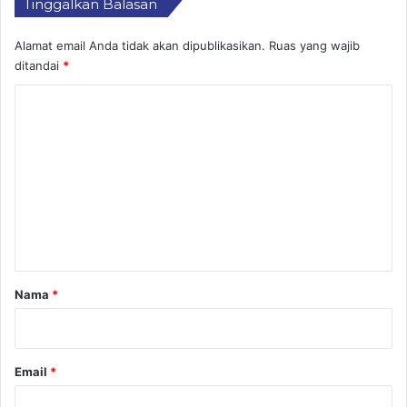
Tinggalkan Balasan
Alamat email Anda tidak akan dipublikasikan.
Ruas yang wajib
ditandai
*
K
o
m
e
n
t
a
r
Nama
*
*
Email
*