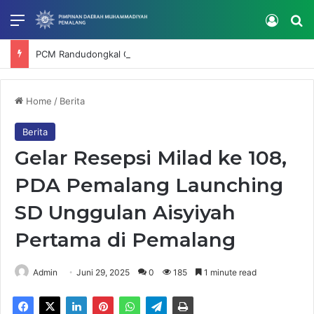
Menu
Log In
Se
PCM Randudongkal Gelar Bimtek SatuMu, Perkuat Verifikasi dan Tata Kelola Data Muhammadiyah
Home
/
Berita
Berita
Gelar Resepsi Milad ke 108,
PDA Pemalang Launching
SD Unggulan Aisyiyah
Pertama di Pemalang
Admin
Juni 29, 2025
0
185
1 minute read