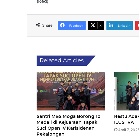
(Red)
Share
Facebook
X
LinkedIn
Related Articles
Santri MBS Moga Borong 10
Restu Ada
Medali di Kejuaraan Tapak
ILUSTRA
Suci Open IV Karisidenan
April 7, 202
Pekalongan