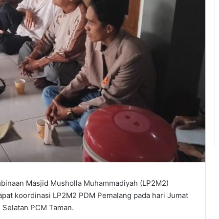
inaan Masjid Musholla Muhammadiyah (LP2M2)
pat koordinasi LP2M2 PDM Pemalang pada hari Jumat
an Selatan PCM Taman.