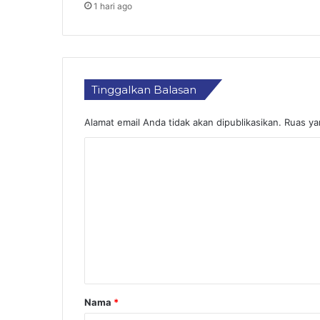
1 hari ago
Tinggalkan Balasan
Alamat email Anda tidak akan dipublikasikan.
Ruas ya
K
o
m
e
n
t
a
r
Nama
*
*