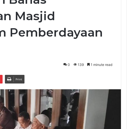
an Masjid
am Pemberdayaan
0
139
1 minute read
t
Print