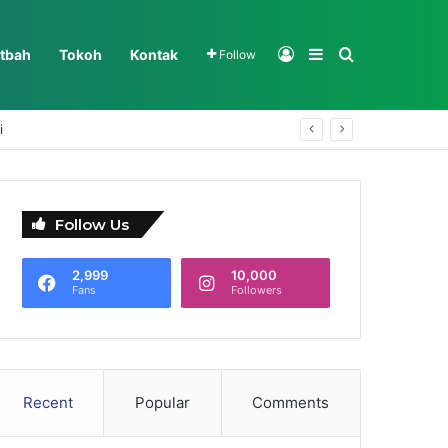
Log In
Sidebar
Search for
tbah
Tokoh
Kontak
Follow
i
Follow Us
2,999
10,000
Fans
Followers
Recent
Popular
Comments