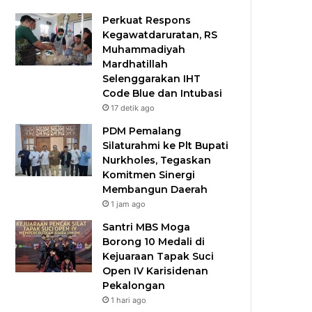
Perkuat Respons
Kegawatdaruratan, RS
Muhammadiyah
Mardhatillah
Selenggarakan IHT
Code Blue dan Intubasi
17 detik ago
PDM Pemalang
Silaturahmi ke Plt Bupati
Nurkholes, Tegaskan
Komitmen Sinergi
Membangun Daerah
1 jam ago
Santri MBS Moga
Borong 10 Medali di
Kejuaraan Tapak Suci
Open IV Karisidenan
Pekalongan
1 hari ago