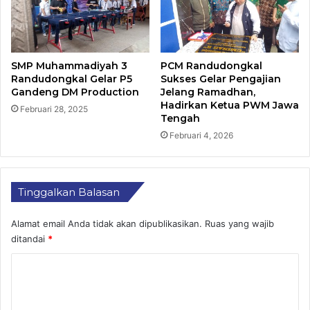
SMP Muhammadiyah 3
PCM Randudongkal
Randudongkal Gelar P5
Sukses Gelar Pengajian
Gandeng DM Production
Jelang Ramadhan,
Hadirkan Ketua PWM Jawa
Februari 28, 2025
Tengah
Februari 4, 2026
Tinggalkan Balasan
Alamat email Anda tidak akan dipublikasikan.
Ruas yang wajib
ditandai
*
K
o
m