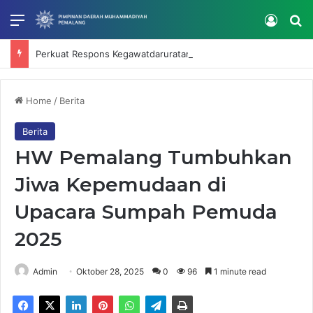
Menu
Log In
Se
Perkuat Respons Kegawatdaruratan, RS Muhammadiyah Mardhatillah Selenggarakan IHT Code Blue dan Intubasi
Home
/
Berita
Berita
HW Pemalang Tumbuhkan
Jiwa Kepemudaan di
Upacara Sumpah Pemuda
2025
Admin
Oktober 28, 2025
0
96
1 minute read