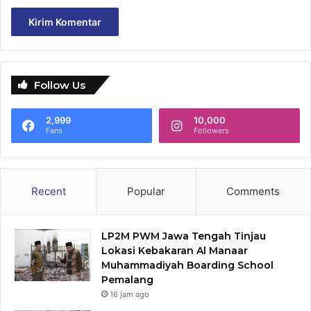
Follow Us
2,999
10,000
Fans
Followers
Recent
Popular
Comments
LP2M PWM Jawa Tengah Tinjau
Lokasi Kebakaran Al Manaar
Muhammadiyah Boarding School
Pemalang
16 jam ago