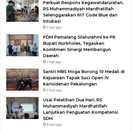
Perkuat Respons Kegawatdaruratan,
RS Muhammadiyah Mardhatillah
Selenggarakan IHT Code Blue dan
Intubasi
1 hari ago
PDM Pemalang Silaturahmi ke Plt
Bupati Nurkholes, Tegaskan
Komitmen Sinergi Membangun
Daerah
1 hari ago
Santri MBS Moga Borong 10 Medali di
Kejuaraan Tapak Suci Open IV
Karisidenan Pekalongan
2 hari ago
Usai Pelatihan Dua Hari, RS
Muhammadiyah Mardhatillah
Lanjutkan Penguatan Kompetensi
SDM
4 hari ago