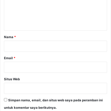
e
n
t
a
r
Nama
*
*
Email
*
Situs Web
Simpan nama, email, dan situs web saya pada peramban ini
untuk komentar saya berikutnya.