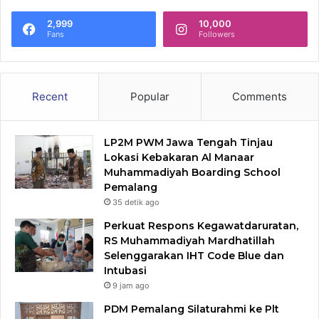
2,999
10,000
Fans
Followers
Recent
Popular
Comments
LP2M PWM Jawa Tengah Tinjau
Lokasi Kebakaran Al Manaar
Muhammadiyah Boarding School
Pemalang
35 detik ago
Perkuat Respons Kegawatdaruratan,
RS Muhammadiyah Mardhatillah
Selenggarakan IHT Code Blue dan
Intubasi
9 jam ago
PDM Pemalang Silaturahmi ke Plt