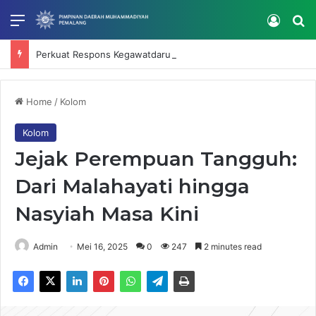
Menu
Log In
Se
Perkuat Respons Kegawatdaruratan, RS Muhammadiyah Mardhatillah Selenggarakan IHT Code Blue dan Intubasi
Home
/
Kolom
Kolom
Jejak Perempuan Tangguh:
Dari Malahayati hingga
Nasyiah Masa Kini
Admin
Mei 16, 2025
0
247
2 minutes read