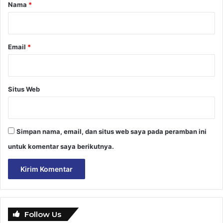
r
Nama
*
*
Email
*
Situs Web
Simpan nama, email, dan situs web saya pada peramban ini
untuk komentar saya berikutnya.
Follow Us