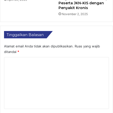
Peserta JKN-KIS dengan
Penyakit Kronis
November 2, 2025
Tinggalkan Balasan
Alamat email Anda tidak akan dipublikasikan.
Ruas yang wajib
ditandai
*
K
o
m
e
n
t
a