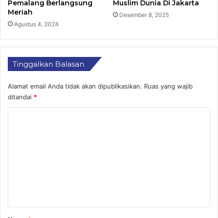
Pemalang Berlangsung
Muslim Dunia Di Jakarta
Meriah
Desember 8, 2025
Agustus 4, 2024
Tinggalkan Balasan
Alamat email Anda tidak akan dipublikasikan.
Ruas yang wajib
ditandai
*
K
o
m
e
n
t
a
r