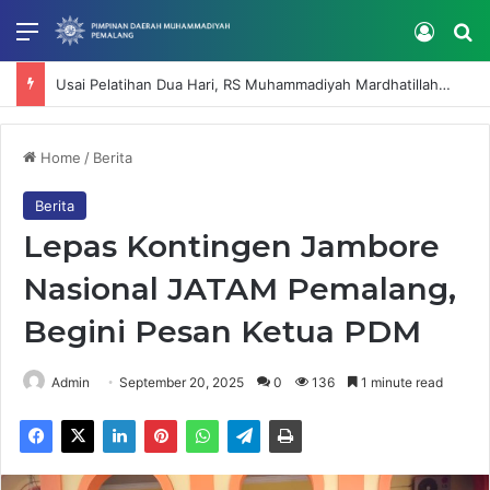
Menu
Log In
Se
Usai Pelatihan Dua Hari, RS Muhammadiyah Mardhatillah Lanjutkan Penguatan Kompetensi SDM
Home
/
Berita
Berita
Lepas Kontingen Jambore
Nasional JATAM Pemalang,
Begini Pesan Ketua PDM
Admin
September 20, 2025
0
136
1 minute read