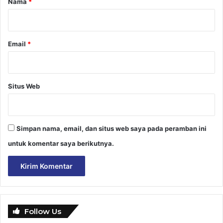
Nama
*
*
Email
*
Situs Web
Simpan nama, email, dan situs web saya pada peramban ini
untuk komentar saya berikutnya.
Follow Us