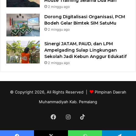
House Training Selama Dua Hari
2 minggu ago
Dorong Digitalisasi Organisasi, PCM
Bodeh Gelar Bimtek SIM SatuMu​
2 minggu ago
Sinergi JATAM, PAUD, dan LPM
Ampelgading Sulap Lingkungan
Sekolah Jadi Kebun Anggur Edukatif
2 minggu ago
© Copyright 2026, All Rights Reserved |
Pimpinan Daerah
Muhammadiyah Kab. Pemalang
Facebook
Instagram
TikTok