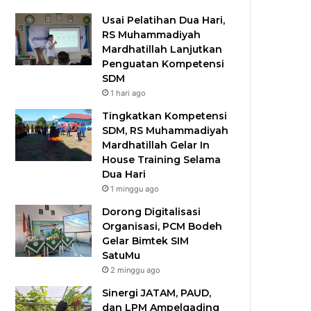
Usai Pelatihan Dua Hari,
RS Muhammadiyah
Mardhatillah Lanjutkan
Penguatan Kompetensi
SDM
1 hari ago
Tingkatkan Kompetensi
SDM, RS Muhammadiyah
Mardhatillah Gelar In
House Training Selama
Dua Hari
1 minggu ago
Dorong Digitalisasi
Organisasi, PCM Bodeh
Gelar Bimtek SIM
SatuMu​
2 minggu ago
Sinergi JATAM, PAUD,
dan LPM Ampelgading