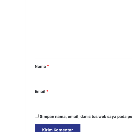
K
o
m
e
n
t
a
r
Nama
*
*
Email
*
Simpan nama, email, dan situs web saya pada pe