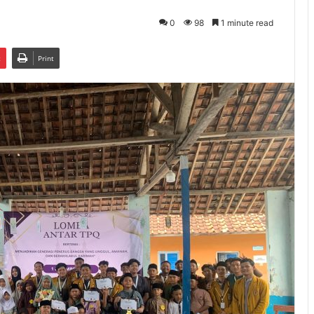
0
98
1 minute read
t
Print