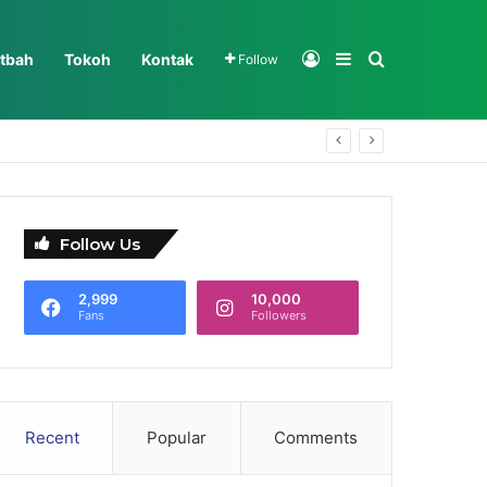
Log In
Sidebar
Search for
tbah
Tokoh
Kontak
Follow
Follow Us
2,999
10,000
Fans
Followers
Recent
Popular
Comments