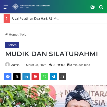
Menu
Log In
Se
Usai Pelatihan Dua Hari, RS Muhammadiyah Mardhatillah Lanjutkan Penguatan Kompetensi SDM
Home
/
Kolom
Kolom
MUDIK DAN SILATURAHMI
Admin
Maret 28, 2025
0
99
3 minutes read