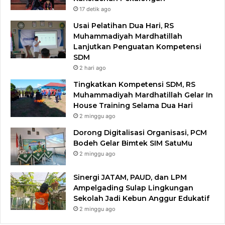
17 detik ago
Usai Pelatihan Dua Hari, RS
Muhammadiyah Mardhatillah
Lanjutkan Penguatan Kompetensi
SDM
2 hari ago
Tingkatkan Kompetensi SDM, RS
Muhammadiyah Mardhatillah Gelar In
House Training Selama Dua Hari
2 minggu ago
Dorong Digitalisasi Organisasi, PCM
Bodeh Gelar Bimtek SIM SatuMu​
2 minggu ago
Sinergi JATAM, PAUD, dan LPM
Ampelgading Sulap Lingkungan
Sekolah Jadi Kebun Anggur Edukatif
2 minggu ago