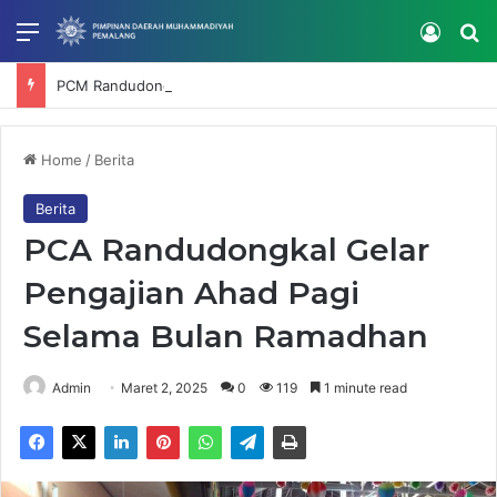
Menu
Log In
Se
PCM Randudongkal Gelar Bimtek SatuMu, Perkuat Verifikasi dan Tata Kelola Data Muhammadiyah
Home
/
Berita
Berita
PCA Randudongkal Gelar
Pengajian Ahad Pagi
Selama Bulan Ramadhan
Admin
Maret 2, 2025
0
119
1 minute read