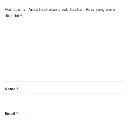
Alamat email Anda tidak akan dipublikasikan.
Ruas yang wajib
ditandai
*
K
o
m
e
n
t
a
r
Nama
*
*
Email
*