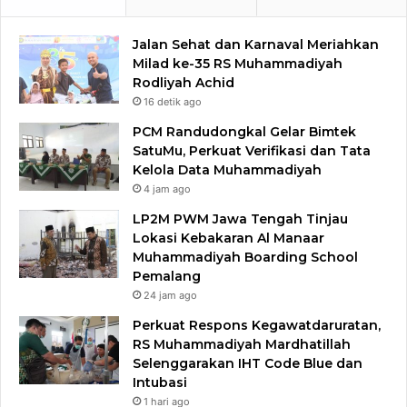
Jalan Sehat dan Karnaval Meriahkan
Milad ke-35 RS Muhammadiyah
Rodliyah Achid
16 detik ago
PCM Randudongkal Gelar Bimtek
SatuMu, Perkuat Verifikasi dan Tata
Kelola Data Muhammadiyah
4 jam ago
LP2M PWM Jawa Tengah Tinjau
Lokasi Kebakaran Al Manaar
Muhammadiyah Boarding School
Pemalang
24 jam ago
Perkuat Respons Kegawatdaruratan,
RS Muhammadiyah Mardhatillah
Selenggarakan IHT Code Blue dan
Intubasi
1 hari ago