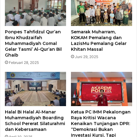
Ponpes Tahfidzul Qur’an
Semarak Muharram,
Ibnu Khudzaifah
KOKAM Pemalang dan
Muhammadiyah Comal
LazisMu Pemalang Gelar
Gelar Tasmi’ Al-Qur’an Bil
Khitan Massal
Ghaib
Juni 29, 2025
Februari 28, 2025
Halal Bi Halal Al-Manar
Ketua PC IMM Pekalongan
Muhammadiyah Boarding
Raya Kritisi Wacana
School Pererat Silaturahmi
Kenaikan Tunjangan DPR:
dan Kebersamaan
“Demokrasi Bukan
Investasi Kursi, Tapi
April 10, 2025