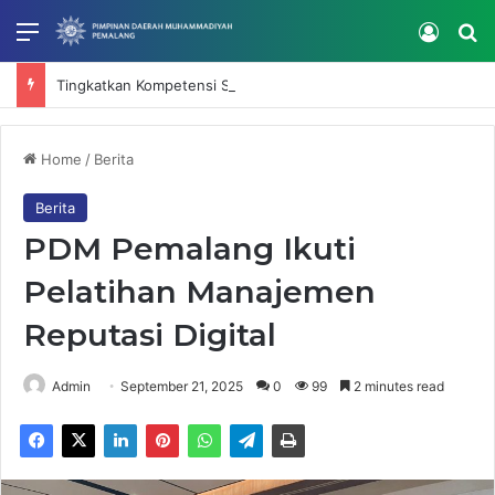
Menu
Log In
Se
Tingkatkan Kompetensi SDM, RS Muhammadiyah Mardhatillah Gelar In House Training Selama Dua Hari
Home
/
Berita
Berita
PDM Pemalang Ikuti
Pelatihan Manajemen
Reputasi Digital
Admin
September 21, 2025
0
99
2 minutes read