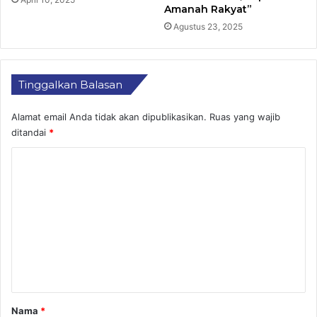
Amanah Rakyat”
Agustus 23, 2025
Tinggalkan Balasan
Alamat email Anda tidak akan dipublikasikan.
Ruas yang wajib
ditandai
*
K
o
m
e
n
t
a
r
Nama
*