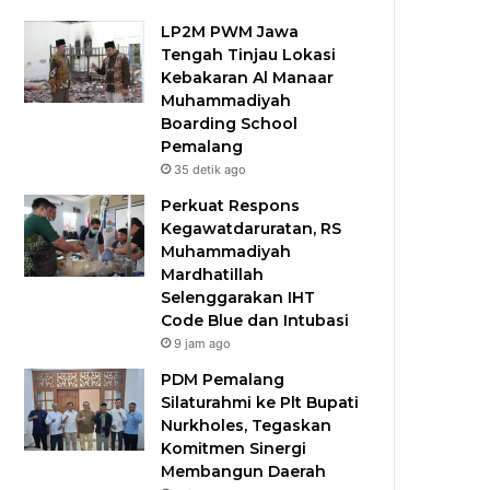
LP2M PWM Jawa
Tengah Tinjau Lokasi
Kebakaran Al Manaar
Muhammadiyah
Boarding School
Pemalang
35 detik ago
Perkuat Respons
Kegawatdaruratan, RS
Muhammadiyah
Mardhatillah
Selenggarakan IHT
Code Blue dan Intubasi
9 jam ago
PDM Pemalang
Silaturahmi ke Plt Bupati
Nurkholes, Tegaskan
Komitmen Sinergi
Membangun Daerah