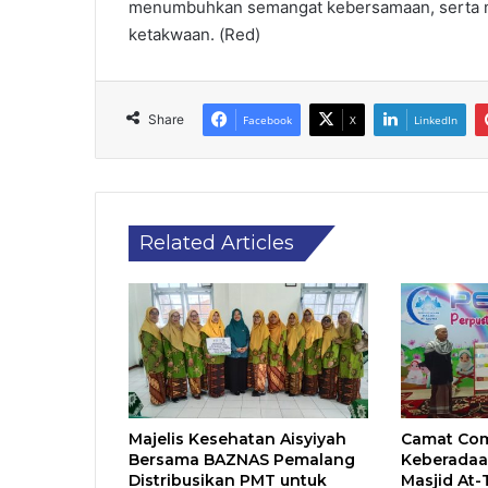
menumbuhkan semangat kebersamaan, serta m
ketakwaan. (Red)
Share
Facebook
X
LinkedIn
Related Articles
Majelis Kesehatan Aisyiyah
Camat Co
Bersama BAZNAS Pemalang
Keberadaa
Distribusikan PMT untuk
Masjid At