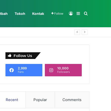
Log In
Sidebar
Search for
tbah
Tokoh
Kontak
Follow
i
Follow Us
2,999
10,000
Fans
Followers
Recent
Popular
Comments