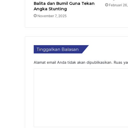
Balita dan Bumil Guna Tekan
Februari 26
Angka Stunting
November 7, 2025
Tinggalkan Balasan
Alamat email Anda tidak akan dipublikasikan.
Ruas ya
K
o
m
e
n
t
a