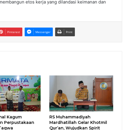
embangun etos kerja yang dilandasi keimanan dan
Pinterest
Messenger
Print
mal Kagum
RS Muhammadiyah
n Perpustakaan
Mardhatillah Gelar Khotmil
-Taqwa
Qur’an, Wujudkan Spirit