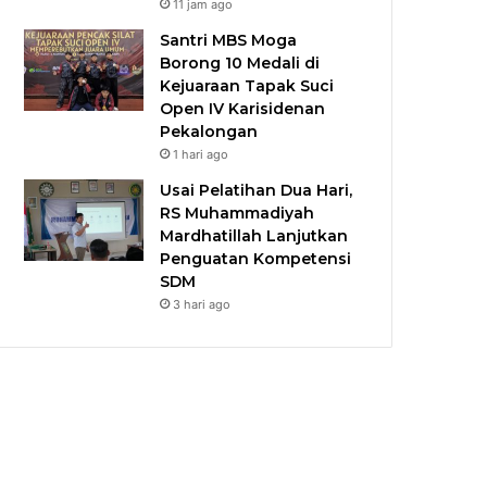
11 jam ago
Santri MBS Moga
Borong 10 Medali di
Kejuaraan Tapak Suci
Open IV Karisidenan
Pekalongan
1 hari ago
Usai Pelatihan Dua Hari,
RS Muhammadiyah
Mardhatillah Lanjutkan
Penguatan Kompetensi
SDM
3 hari ago