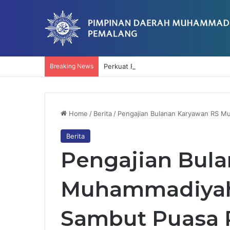
Breaking News
Perkuat Respons Kegawatdaruratan, RS
Home
/
Berita
/
Pengajian Bulanan Karyawan RS M
Berita
Pengajian Bul
Muhammadiyah 
Sambut Puasa