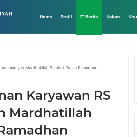
Home
Profil
Berita
Kolom
Khu
 Muhammadiyah Mardhatillah Selenggarakan IHT Code Blue dan Intubas
uhammadiyah Mardhatillah Sambut Puasa Ramadhan
anan Karyawan RS
Mardhatillah
 Ramadhan