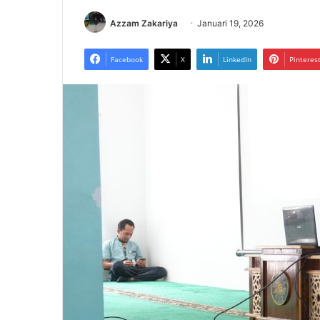
Azzam Zakariya
Januari 19, 2026
Facebook
X
LinkedIn
Pinteres