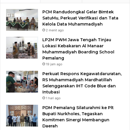
PCM Randudongkal Gelar Bimtek
SatuMu, Perkuat Verifikasi dan Tata
Kelola Data Muhammadiyah
2 menit ago
LP2M PWM Jawa Tengah Tinjau
Lokasi Kebakaran Al Manaar
Muhammadiyah Boarding School
Pemalang
19 jam ago
Perkuat Respons Kegawatdaruratan,
RS Muhammadiyah Mardhatillah
Selenggarakan IHT Code Blue dan
Intubasi
1 hari ago
PDM Pemalang Silaturahmi ke Plt
Bupati Nurkholes, Tegaskan
Komitmen Sinergi Membangun
Daerah