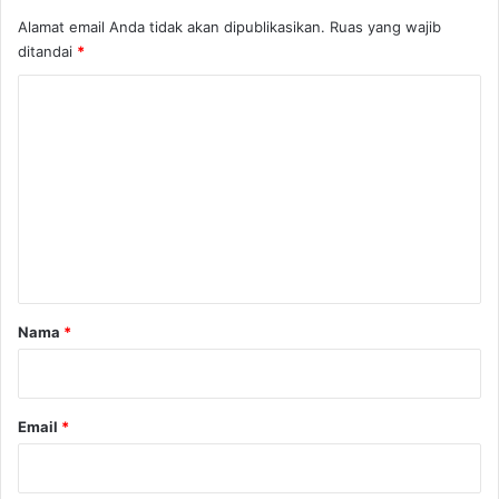
Alamat email Anda tidak akan dipublikasikan.
Ruas yang wajib
ditandai
*
K
o
m
e
n
t
a
r
Nama
*
*
Email
*