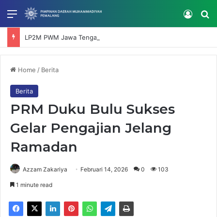
Menu
Log In
Se
LP2M PWM Jawa Tengah Tinjau Lokasi Kebakaran Al Manaar Muhammadiyah Boarding School Pemalang
Home
/
Berita
Berita
PRM Duku Bulu Sukses
Gelar Pengajian Jelang
Ramadan
Azzam Zakariya
Februari 14, 2026
0
103
1 minute read