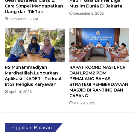
Gelar Business Class 2:
Hadiri Gala Dinner Liga
Cara Simpel Mendapatkan
Muslim Dunia Di Jakarta
Uang dari TikTok
Desember 8, 2025
Oktober 23, 2024
RS Muhammadiyah
RAPAT KOORDINASI LPCR
Mardhatillah Luncurkan
DAN LP2M2 PDM
Aplikasi “KADER”, Perkuat
PEMALANG BAHAS
Etos Religius Karyawan
STRATEGI PEMBERDAYAAN
MASJID DI RANTING DAN
April 14, 2026
CABANG
Mei 29, 2025
Tinggalkan Balasan