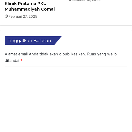
Klinik Pratama PKU
Muhammadiyah Comal
Februari 27, 2025
Tinggalkan Balasan
Alamat email Anda tidak akan dipublikasikan.
Ruas yang wajib
ditandai
*
K
o
m
e
n
t
a