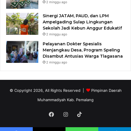
2 minggu ago
Sinergi JATAM, PAUD, dan LPM
Ampelgading Sulap Lingkungan
Sekolah Jadi Kebun Anggur Edukatif
2 minggu ago
Pelayanan Dokter Spesialis
Menjangkau Desa, Program Speling
Disambut Antusias Warga Tlagasana
2 minggu ago
© Copyright 2026, All Rights Reserved |
Pimpinan Daerah
Muhammadiyah Kab. Pemalang
Facebook
Instagram
TikTok