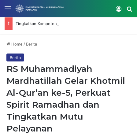
Menu
Log In
Se
Tingkatkan Kompetensi SDM, RS Muhammadiyah Mardhatillah Gelar In House Training Selama Dua Hari
Home
/
Berita
Berita
RS Muhammadiyah
Mardhatillah Gelar Khotmil
Al-Qur’an ke-5, Perkuat
Spirit Ramadhan dan
Tingkatkan Mutu
Pelayanan