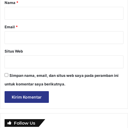
r
Nama
*
*
Email
*
Situs Web
Simpan nama, email, dan situs web saya pada peramban ini
untuk komentar saya berikutnya.
Follow Us