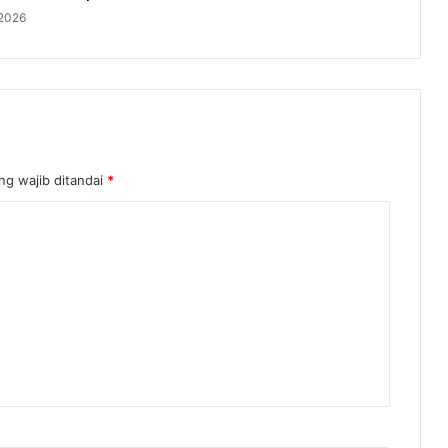
 2026
ng wajib ditandai
*