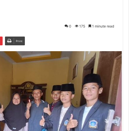
0
175
1 minute read
t
Print