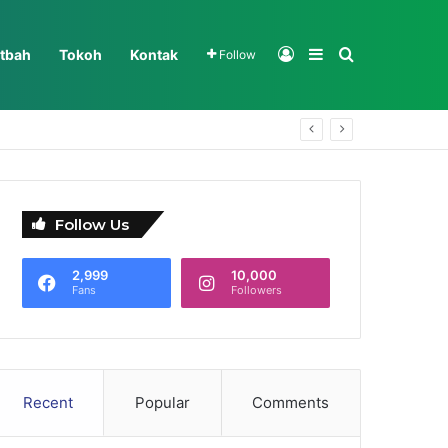
Log In
Sidebar
Search for
tbah
Tokoh
Kontak
Follow
Follow Us
2,999
10,000
Fans
Followers
Recent
Popular
Comments