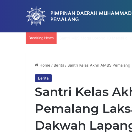
Breaking News
Usai Pelatihan Dua Hari, RS Muhammad
Home
/
Berita
/
Santri Kelas Akhir AMBS Pemalang
Berita
Santri Kelas A
Pemalang Laks
Dakwah Lapang