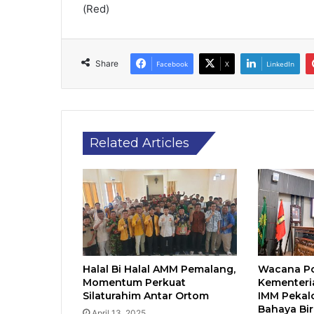
(Red)
Share
Facebook
X
LinkedIn
Related Articles
Halal Bi Halal AMM Pemalang,
Wacana Po
Momentum Perkuat
Kementeria
Silaturahim Antar Ortom
IMM Pekal
Bahaya Bir
April 13, 2025