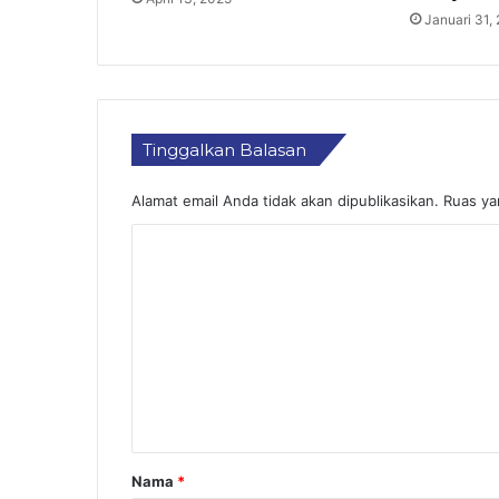
Januari 31,
Tinggalkan Balasan
Alamat email Anda tidak akan dipublikasikan.
Ruas ya
K
o
m
e
n
t
a
r
Nama
*