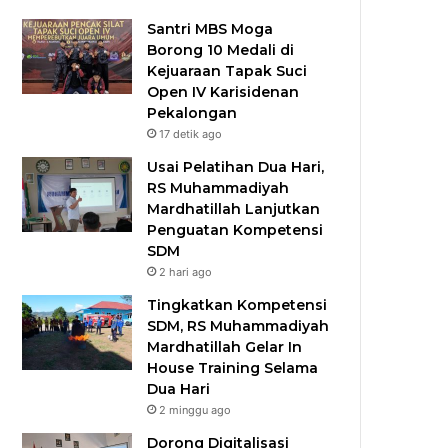
Santri MBS Moga
Borong 10 Medali di
Kejuaraan Tapak Suci
Open IV Karisidenan
Pekalongan
17 detik ago
Usai Pelatihan Dua Hari,
RS Muhammadiyah
Mardhatillah Lanjutkan
Penguatan Kompetensi
SDM
2 hari ago
Tingkatkan Kompetensi
SDM, RS Muhammadiyah
Mardhatillah Gelar In
House Training Selama
Dua Hari
2 minggu ago
Dorong Digitalisasi