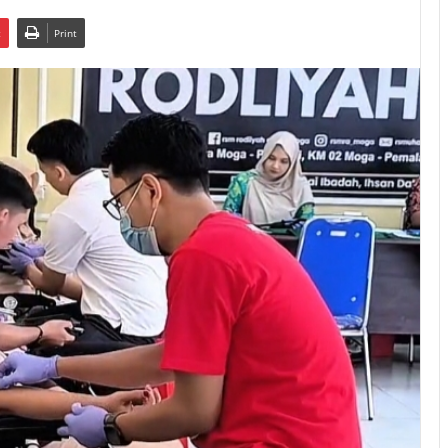
t
Print