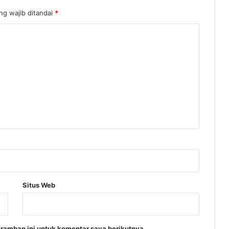
ng wajib ditandai
*
Situs Web
ramban ini untuk komentar saya berikutnya.