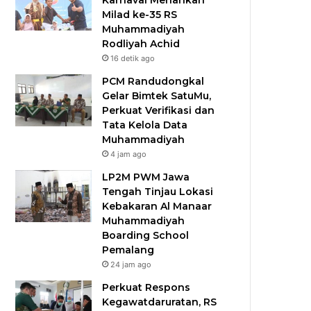
Karnaval Meriahkan
Milad ke-35 RS
Muhammadiyah
Rodliyah Achid
16 detik ago
PCM Randudongkal
Gelar Bimtek SatuMu,
Perkuat Verifikasi dan
Tata Kelola Data
Muhammadiyah
4 jam ago
LP2M PWM Jawa
Tengah Tinjau Lokasi
Kebakaran Al Manaar
Muhammadiyah
Boarding School
Pemalang
24 jam ago
Perkuat Respons
Kegawatdaruratan, RS