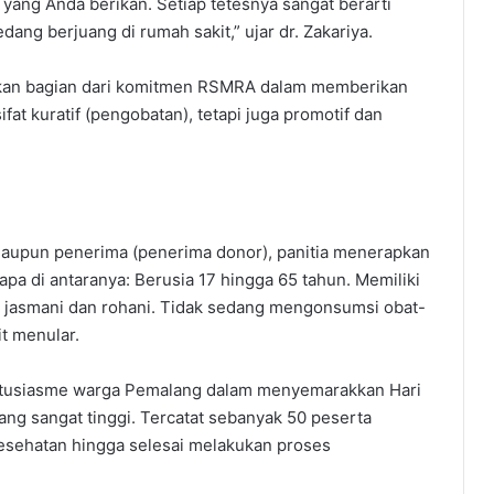
 yang Anda berikan. Setiap tetesnya sangat berarti
g berjuang di rumah sakit,” ujar dr. Zakariya.
akan bagian dari komitmen RSMRA dalam memberikan
fat kuratif (pengobatan), tetapi juga promotif dan
aupun penerima (penerima donor), panitia menerapkan
pa di antaranya: ​Berusia 17 hingga 65 tahun.​ Memiliki
t jasmani dan rohani.​ Tidak sedang mengonsumsi obat-
t menular.​
 antusiasme warga Pemalang dalam menyemarakkan Hari
ng sangat tinggi. Tercatat sebanyak 50 peserta
 kesehatan hingga selesai melakukan proses