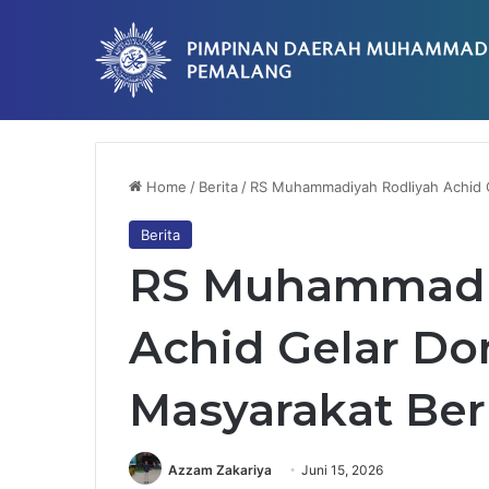
Breaking News
PCM Randudongkal Gelar Bimtek SatuMu
Home
/
Berita
/
RS Muhammadiyah Rodliyah Achid G
Berita
RS Muhammadi
Achid Gelar Do
Masyarakat Ber
Azzam Zakariya
Juni 15, 2026