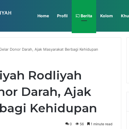
Home
Profil
Berita
Kolom
Khu
, Perkuat Verifikasi dan Tata Kelola Data Muhammadiyah
elar Donor Darah, Ajak Masyarakat Berbagi Kehidupan​
yah Rodliyah
nor Darah, Ajak
bagi Kehidupan​
0
56
1 minute read