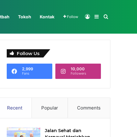
Log In
Sidebar
Search for
tbah
Tokoh
Kontak
Follow
Follow Us
2,999
10,000
Fans
Followers
Recent
Popular
Comments
Jalan Sehat dan