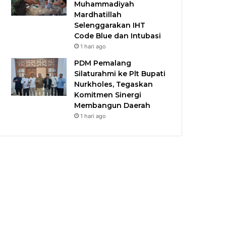
Muhammadiyah
Mardhatillah
Selenggarakan IHT
Code Blue dan Intubasi
1 hari ago
PDM Pemalang
Silaturahmi ke Plt Bupati
Nurkholes, Tegaskan
Komitmen Sinergi
Membangun Daerah
1 hari ago