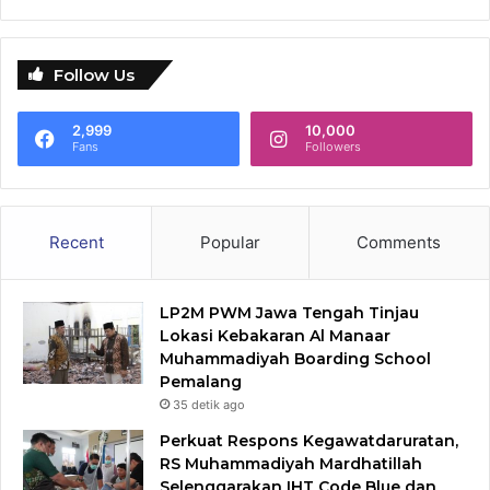
Follow Us
2,999
10,000
Fans
Followers
Recent
Popular
Comments
LP2M PWM Jawa Tengah Tinjau
Lokasi Kebakaran Al Manaar
Muhammadiyah Boarding School
Pemalang
35 detik ago
Perkuat Respons Kegawatdaruratan,
RS Muhammadiyah Mardhatillah
Selenggarakan IHT Code Blue dan