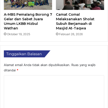
A-MBS Pemalang Borong 7
Camat Comal
Gelar dan Sabet Juara
Melaksanakan Sholat
Umum LKBB Hizbul
Subuh Berjamaah di
Wathan
Masjid At-Taqwa
Oktober 19, 2025
Februari 26, 2026
Tinggalkan Balasan
Alamat email Anda tidak akan dipublikasikan.
Ruas yang wajib
ditandai
*
K
o
m
e
n