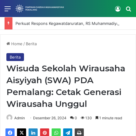
Menu
Log In
Se
Perkuat Respons Kegawatdaruratan, RS Muhammadiyah Mardhatillah Selenggarakan IHT Code Blue dan Intubasi
Home
/
Berita
Berita
Wisuda Sekolah Wirausaha
Aisyiyah (SWA) PDA
Pemalang: Cetak Generasi
Wirausaha Unggul
Admin
Desember 26, 2024
0
130
1 minute read