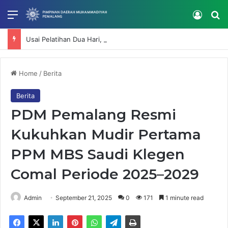
Menu
Log In
Se
Usai Pelatihan Dua Hari, RS Muhammadiyah Mardhatillah Lanjutkan Penguatan Kompetensi SDM
Home
/
Berita
Berita
PDM Pemalang Resmi
Kukuhkan Mudir Pertama
PPM MBS Saudi Klegen
Comal Periode 2025–2029
Admin
September 21, 2025
0
171
1 minute read