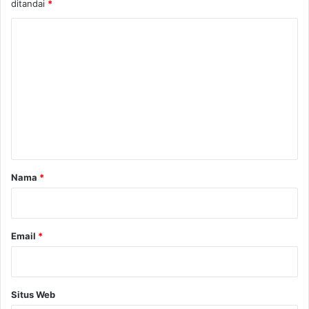
ditandai
*
K
o
m
e
n
t
a
r
Nama
*
*
Email
*
Situs Web