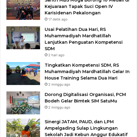
Santri MBS Moga Borong 10 Medali di
Kejuaraan Tapak Suci Open IV
Karisidenan Pekalongan
17 detik ago
Usai Pelatihan Dua Hari, RS
Muhammadiyah Mardhatillah
Lanjutkan Penguatan Kompetensi
SDM
2 hari ago
Tingkatkan Kompetensi SDM, RS
Muhammadiyah Mardhatillah Gelar In
House Training Selama Dua Hari
2 minggu ago
Dorong Digitalisasi Organisasi, PCM
Bodeh Gelar Bimtek SIM SatuMu​
2 minggu ago
Sinergi JATAM, PAUD, dan LPM
Ampelgading Sulap Lingkungan
Sekolah Jadi Kebun Anggur Edukatif