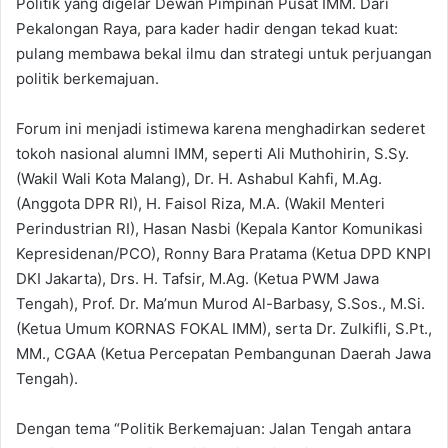
Politik yang digelar Dewan Pimpinan Pusat IMM. Dari
Pekalongan Raya, para kader hadir dengan tekad kuat:
pulang membawa bekal ilmu dan strategi untuk perjuangan
politik berkemajuan.
Forum ini menjadi istimewa karena menghadirkan sederet
tokoh nasional alumni IMM, seperti Ali Muthohirin, S.Sy.
(Wakil Wali Kota Malang), Dr. H. Ashabul Kahfi, M.Ag.
(Anggota DPR RI), H. Faisol Riza, M.A. (Wakil Menteri
Perindustrian RI), Hasan Nasbi (Kepala Kantor Komunikasi
Kepresidenan/PCO), Ronny Bara Pratama (Ketua DPD KNPI
DKI Jakarta), Drs. H. Tafsir, M.Ag. (Ketua PWM Jawa
Tengah), Prof. Dr. Ma’mun Murod Al-Barbasy, S.Sos., M.Si.
(Ketua Umum KORNAS FOKAL IMM), serta Dr. Zulkifli, S.Pt.,
MM., CGAA (Ketua Percepatan Pembangunan Daerah Jawa
Tengah).
Dengan tema “Politik Berkemajuan: Jalan Tengah antara