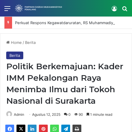
Menu
Log In
Se
Perkuat Respons Kegawatdaruratan, RS Muhammadiyah Mardhatillah Selenggarakan IHT Code Blue dan Intubasi
Home
/
Berita
Berita
Politik Berkemajuan: Kader
IMM Pekalongan Raya
Menimba Ilmu dari Tokoh
Nasional di Surakarta
Admin
Agustus 12, 2025
0
90
1 minute read