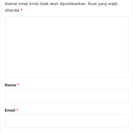
Alamat email Anda tidak akan dipublikasikan.
Ruas yang wajib
ditandai
*
K
o
m
e
n
t
a
r
Nama
*
*
Email
*