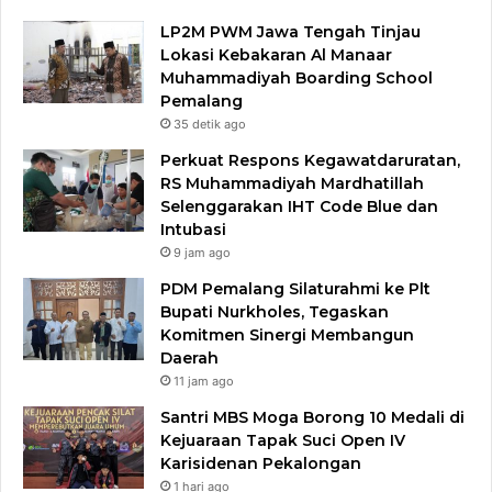
LP2M PWM Jawa Tengah Tinjau
Lokasi Kebakaran Al Manaar
Muhammadiyah Boarding School
Pemalang
35 detik ago
Perkuat Respons Kegawatdaruratan,
RS Muhammadiyah Mardhatillah
Selenggarakan IHT Code Blue dan
Intubasi
9 jam ago
PDM Pemalang Silaturahmi ke Plt
Bupati Nurkholes, Tegaskan
Komitmen Sinergi Membangun
Daerah
11 jam ago
Santri MBS Moga Borong 10 Medali di
Kejuaraan Tapak Suci Open IV
Karisidenan Pekalongan
1 hari ago